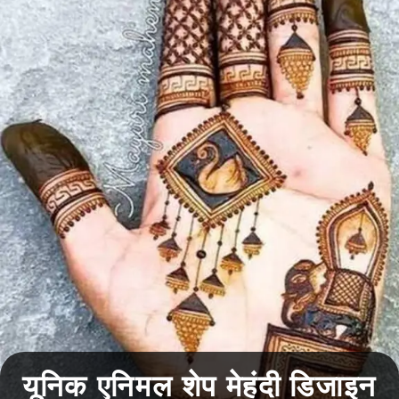
यूनिक एनिमल शेप मेहंदी डिजाइन