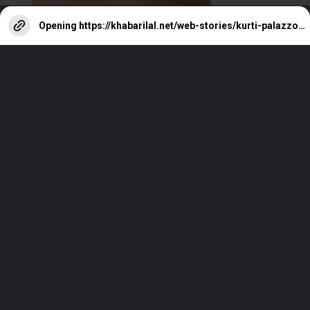
Opening
https://khabarilal.net/web-stories/kurti-palazzo-sets-best-for-office-meeting/