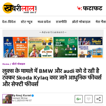
Skip
to
content
देश-विदेश
स्टेट न्यूज
मध्य प्रदेश
राजनीति
ऑटो मोबाइल
मेरा पैस
—Advertisement—
Home /
ऑटो मोबाइल
लुक्स के मामले में BMW और audi को दे रही है
टक्कर Skoda Kylaq कार जाने आधुनिक फीचर्स
और सेफ्टी फीचर्स
By
Anuj Kurmi
Content Writer
Jul 3, 2025 8:51 PM IST