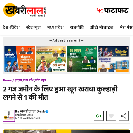
Skip
to
content
देश-विदेश
स्टेट न्यूज
मध्य प्रदेश
राजनीति
ऑटो मोबाइल
मेरा पैस
—Advertisement—
Home /
क्राइम
,
मध्य प्रदेश
,
स्टेट न्यूज
2 गज जमीन के लिए हुआ खून खराबा कुल्हाड़ी
लगने से 1 की मौत
By
खबरीलाल Desk
खबरीलाल Desk
Jun 18, 2024 8:25 AM IST