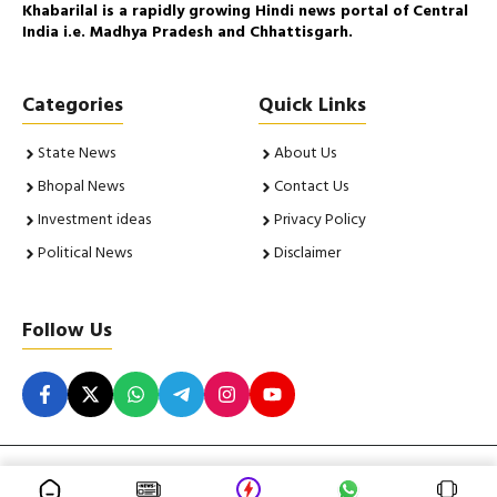
Khabarilal is a rapidly growing Hindi news portal of Central
India i.e. Madhya Pradesh and Chhattisgarh.
Categories
Quick Links
State News
About Us
Bhopal News
Contact Us
Investment ideas
Privacy Policy
Political News
Disclaimer
Follow Us
© 2026 Khabarilal. All Rights Reserved. Insight Corporation |