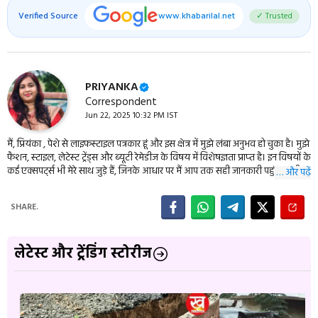
Verified Source
www.khabarilal.net
✓ Trusted
PRIYANKA
Correspondent
Jun 22, 2025 10:32 PM IST
मैं, प्रियंका , पेशे से लाइफस्‍टाइल पत्रकार हूं और इस क्षेत्र में मुझे लंबा अनुभव हो चुका है। मुझे
फैशन, स्‍टाइल, लेटेस्‍ट ट्रेंड्स और ब्‍यूटी रेमेडीज के विषय में विशेषज्ञता प्राप्‍त है। इन विषयों के
कई एक्‍सपर्ट्स भी मेरे साथ जुड़े हैं, जिनके आधार पर मैं आप तक सही जानकारी पहुंचा पाती हूं।
… और पढ़ें
मैं आपको इन विषयों से जुड़ी तरो ताजा खबरें और यूटिलिटी टिप्‍स khabarilal.in में बताउंगी।
मेरी बताई टिप्‍स आपको हरपल अप-टू-डेट रहने और अपकी लाइफस्‍टाइल को स्‍टाइलिश बनाने
SHARE.
में मदद करेंगी।
लेटेस्ट और ट्रेंडिंग स्टोरीज