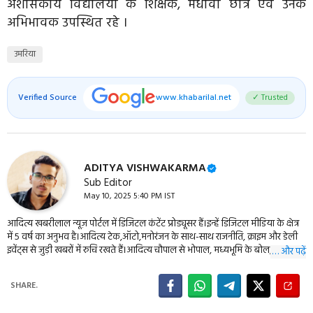
अशासकीय विद्यालयों के शिक्षक, मेधावी छात्र एवं उनके
अभिभावक उपस्थित रहे ।
उमरिया
Verified Source
www.khabarilal.net
✓ Trusted
ADITYA VISHWAKARMA
Sub Editor
May 10, 2025 5:40 PM IST
आदित्य खबरीलाल न्यूज़ पोर्टल में डिजिटल कंटेंट प्रोड्यूसर हैं।इन्हें डिजिटल मीडिया के क्षेत्र
में 5 वर्ष का अनुभव है।आदित्य टेक,ऑटो,मनोरंजन के साथ-साथ राजनीति, क्राइम और डेली
इवेंट्स से जुड़ी खबरों में रुचि रखते हैं।आदित्य चौपाल से भोपाल, मध्यभूमि के बोल,
… और पढ़ें
एमपीब्रेकिंग, बुंदेली दर्शन सहित कई बड़ी न्यूज़ वेबसाइट के वेब डवलपर भी हैं। इन्हें आप
09977114944 पर संपर्क कर सकते हैं।
SHARE.