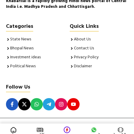
Khabarilal is a rapidly growing Hindi news portal of Central
India i.e. Madhya Pradesh and Chhattisgarh.
Categories
Quick Links
State News
About Us
Bhopal News
Contact Us
Investment ideas
Privacy Policy
Political News
Disclaimer
Follow Us
© 2026 Khabarilal. All Rights Reserved. Insight Corporation |
Powered By
RNVLive