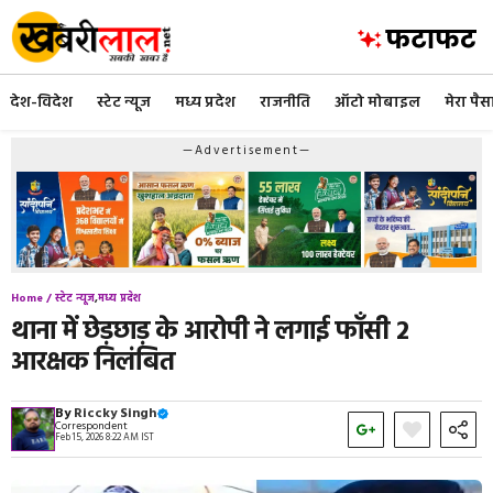
Skip
to
content
देश-विदेश
स्टेट न्यूज
मध्य प्रदेश
राजनीति
ऑटो मोबाइल
मेरा पैस
—Advertisement—
Home /
स्टेट न्यूज
,
मध्य प्रदेश
थाना में छेड़छाड़ के आरोपी ने लगाई फाँसी 2
आरक्षक निलंबित
By
Riccky Singh
Correspondent
Feb 15, 2026 8:22 AM IST