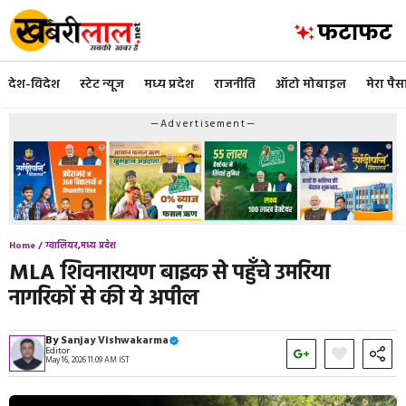
Skip
to
content
देश-विदेश
स्टेट न्यूज
मध्य प्रदेश
राजनीति
ऑटो मोबाइल
मेरा पैस
—Advertisement—
Home /
ग्वालियर
,
मध्य प्रदेश
MLA शिवनारायण बाइक से पहुँचे उमरिया
नागरिकों से की ये अपील
By
Sanjay Vishwakarma
Editor
May 16, 2026 11:09 AM IST