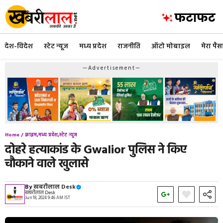
Skip
to
content
देश-विदेश
स्टेट न्यूज
मध्य प्रदेश
राजनीति
ऑटो मोबाइल
मेरा पैस
—Advertisement—
Home /
क्राइम
,
मध्य प्रदेश
,
स्टेट न्यूज
दोहरे हत्याकांड के Gwalior पुलिस ने किए
चौकाने वाले खुलासे
By
खबरीलाल Desk
खबरीलाल Desk
Jun 18, 2024 9:46 AM IST