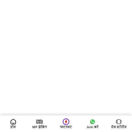
होम
MP ब्रेकिंग
फटाफट
Join करें
वेब स्टोरीज