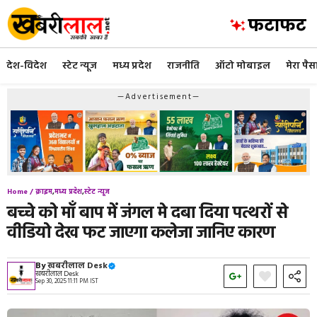
Skip
to
content
देश-विदेश
स्टेट न्यूज
मध्य प्रदेश
राजनीति
ऑटो मोबाइल
मेरा पैस
—Advertisement—
Home /
क्राइम
,
मध्य प्रदेश
,
स्टेट न्यूज
बच्चे को माँ बाप में जंगल मे दबा दिया पत्थरों से
वीडियो देख फट जाएगा कलेजा जानिए कारण
By
खबरीलाल Desk
खबरीलाल Desk
Sep 30, 2025 11:11 PM IST