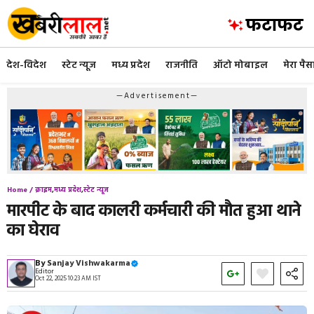
Skip
to
content
देश-विदेश
स्टेट न्यूज
मध्य प्रदेश
राजनीति
ऑटो मोबाइल
मेरा पैस
—Advertisement—
Home /
क्राइम
,
मध्य प्रदेश
,
स्टेट न्यूज
मारपीट के बाद कालरी कर्मचारी की मौत हुआ थाने
का घेराव
By
Sanjay Vishwakarma
Editor
Oct 22, 2025 10:23 AM IST