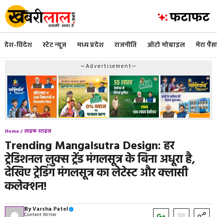
Skip
to
content
देश-विदेश
स्टेट न्यूज
मध्य प्रदेश
राजनीति
ऑटो मोबाइल
मेरा पैस
—Advertisement—
Home /
लाइफ स्टाइल
Trending Mangalsutra Design: हर
ट्रेडिशनल लुक्स ट्रेंड मंगलसूत्र के बिना अधूरा है,
देखिए ट्रेडिंग मंगलसूत्र का लेटेस्ट और क्लासी
कलेक्शन!
By
Varsha Patel
Content Writer