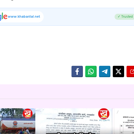
www.khabarilal.net
✓ Trusted