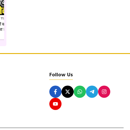
 11:41 PM IST
Jul 27, 2026 7:52 PM IST
क्यों बदल दिया गया कलेक्टर शहडोल
अवैध पैकारी पर एसपी उमरिया का ताबड़तोड़
ुआ तबादला
एक्शन देशी अंग्रेजी शराब की खेप जप्त
Follow Us