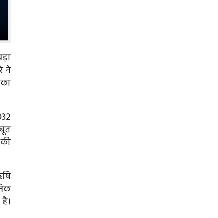
ड़ा
 ने
 का
032
बूत
 की
ऋषि
निक
है।