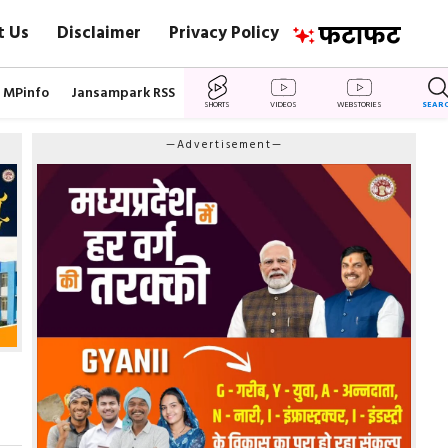
t Us
Disclaimer
Privacy Policy
MPinfo
Jansampark RSS
SHORTS
VIDEOS
WEBSTORIES
SEAR
—Advertisement—