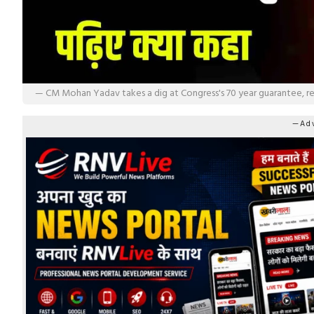
— CM Mohan Yadav takes a dig at Congress's 70 year guarantee, r
—Adv