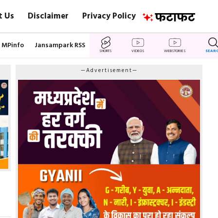
t Us
Disclaimer
Privacy Policy
MPinfo
Jansampark RSS
SHORTS
VIDEOS
WEBSTORIES
SEAR
—Advertisement—