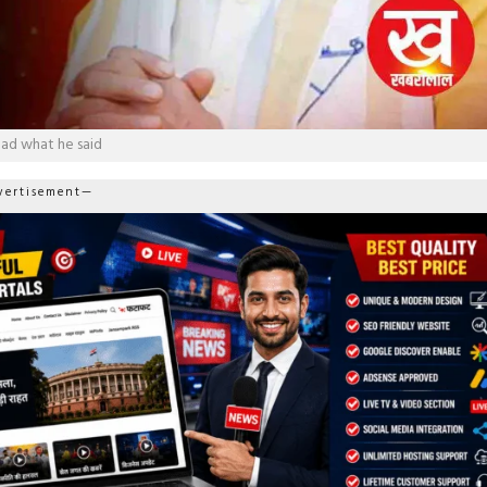
ead what he said
ertisement—