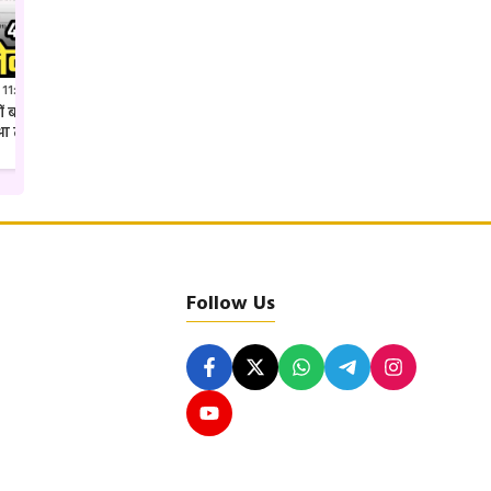
 11:41 PM IST
Jul 27, 2026 7:52 PM IST
क्यों बदल दिया गया कलेक्टर शहडोल
अवैध पैकारी पर एसपी उमरिया का ताबड़तोड़
ुआ तबादला
एक्शन देशी अंग्रेजी शराब की खेप जप्त
Follow Us