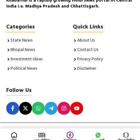
Khabarilal is a rapidly growing Hindi news portal of Central
India i.e. Madhya Pradesh and Chhattisgarh.
Categories
Quick Links
State News
About Us
Bhopal News
Contact Us
Investment ideas
Privacy Policy
Political News
Disclaimer
Follow Us
© 2026 Khabarilal. All Rights Reserved. Insight Corporation |
Powered By
RNVLive