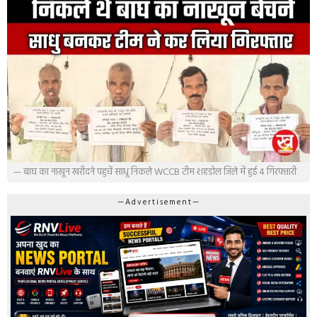
— बाघ का नाखून खरीदने पहुचें साधू निकले WCCB टीम शहडोल जिले में हुई 4 गिरफ्तारी
—Advertisement—