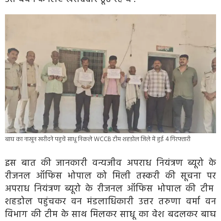
बाघ का नाखून खरीदने पहुचें साधू निकले WCCB टीम शहडोल जिले में हुई 4 गिरफ्तारी
इस बात की जानकारी वन्यजीव अपराध नियंत्रण ब्यूरो के
रीजनल ऑफिस भोपाल को मिली तस्करी की सूचना पर
अपराध नियंत्रण ब्यूरो के रीजनल ऑफिस भोपाल की टीम
शहडोल पहुंचकर वन मंडलाधिकारी उत्तर तरुणा वर्मा वन
विभाग की टीम के साथ मिलकर साधू का वेश बदलकर बाघ