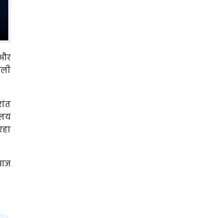
 और
ाली
ांत
ालय
रहा
।आज