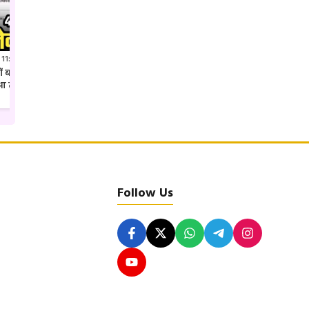
 11:41 PM IST
Jul 27, 2026 7:52 PM IST
क्यों बदल दिया गया कलेक्टर शहडोल
अवैध पैकारी पर एसपी उमरिया का ताबड़तोड़
ुआ तबादला
एक्शन देशी अंग्रेजी शराब की खेप जप्त
Follow Us