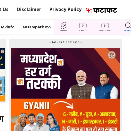
t Us
Disclaimer
Privacy Policy
MPinfo
Jansampark RSS
SHORTS
VIDEOS
WEBSTORIES
SEAR
—Advertisement—
रण