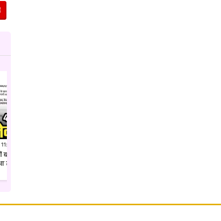
 11:41 PM IST
Jul 27, 2026 7:52 PM IST
क्यों बदल दिया गया कलेक्टर शहडोल
अवैध पैकारी पर एसपी उमरिया का ताबड़तोड़
ुआ तबादला
एक्शन देशी अंग्रेजी शराब की खेप जप्त