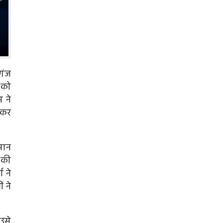
गंज
 को
 ने
 कर
सान
ा की
 ने
 ने
उसे