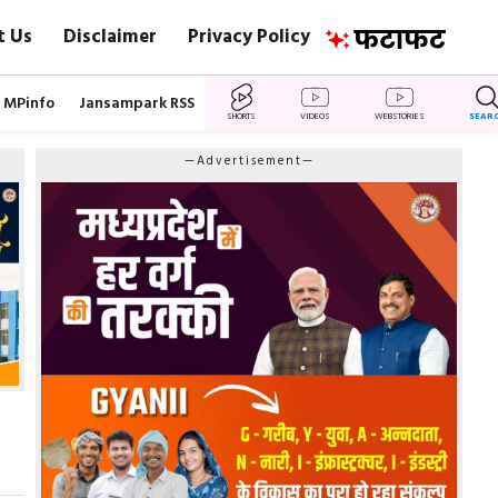
t Us
Disclaimer
Privacy Policy
MPinfo
Jansampark RSS
SHORTS
VIDEOS
WEBSTORIES
SEAR
—Advertisement—