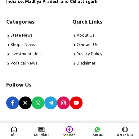
India i.e. Madhya Pradesh and Chhattisgarh.
Categories
Quick Links
State News
About Us
Bhopal News
Contact Us
Investment ideas
Privacy Policy
Political News
Disclaimer
Follow Us
© 2026 Khabarilal. All Rights Reserved. Insight Corporation |
Powered By
RNVLive
होम
MP ब्रेकिंग
फटाफट
Join करें
वेब स्टोरीज