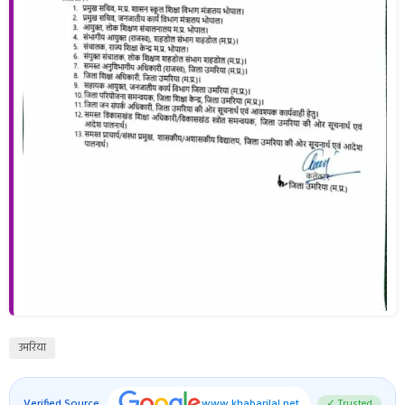
उमरिया
Verified Source
www.khabarilal.net
✓ Trusted