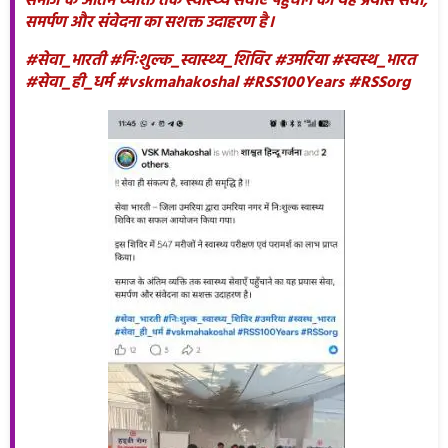
समाज के अंतिम व्यक्ति तक स्वास्थ्य सेवाएँ पहुँचाने का यह प्रयास सेवा,
समर्पण और संवेदना का सशक्त उदाहरण है।
#सेवा_भारती #निःशुल्क_स्वास्थ्य_शिविर #उमरिया #स्वस्थ_भारत
#सेवा_ही_धर्म #vskmahakoshal #RSS100Years #RSSorg