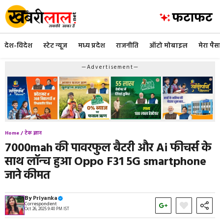
Skip
to
content
देश-विदेश
स्टेट न्यूज
मध्य प्रदेश
राजनीति
ऑटो मोबाइल
मेरा पैस
—Advertisement—
Home /
टेक ज्ञान
7000mah की पावरफुल बैटरी और Ai फीचर्स के
साथ लॉन्च हुआ Oppo F31 5G smartphone
जाने कीमत
By
Priyanka
Correspondent
Oct 26, 2025 9:40 PM IST