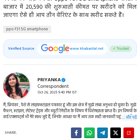
बाजार में ₹20,590 की शुरुआती कीमत पर खरीदने को मिल
जाएगा ऐसे ही आप तीन वेरिएंट के साथ खरीद सकते हैं।
ppo F31 5G smartphone
Verified Source
www.khabarilal.net
✓ Trusted
PRIYANKA
Correspondent
Oct 26, 2025 9:40 PM IST
मैं, प्रियंका , पेशे से लाइफस्‍टाइल पत्रकार हूं और इस क्षेत्र में मुझे लंबा अनुभव हो चुका है। मुझे
फैशन, स्‍टाइल, लेटेस्‍ट ट्रेंड्स और ब्‍यूटी रेमेडीज के विषय में विशेषज्ञता प्राप्‍त है। इन विषयों के
कई एक्‍सपर्ट्स भी मेरे साथ जुड़े हैं, जिनके आधार पर मैं आप तक सही जानकारी पहुंचा पाती हूं।
… और पढ़ें
मैं आपको इन विषयों से जुड़ी तरो ताजा खबरें और यूटिलिटी टिप्‍स khabarilal.in में बताउंगी।
मेरी बताई टिप्‍स आपको हरपल अप-टू-डेट रहने और अपकी लाइफस्‍टाइल को स्‍टाइलिश बनाने
SHARE.
में मदद करेंगी।