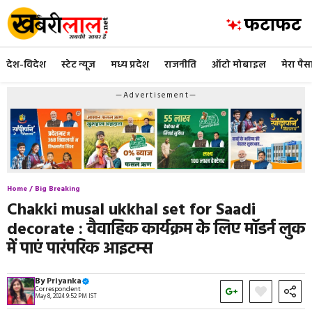
Skip
to
content
देश-विदेश
स्टेट न्यूज
मध्य प्रदेश
राजनीति
ऑटो मोबाइल
मेरा पैस
—Advertisement—
Home /
Big Breaking
Chakki musal ukkhal set for Saadi
decorate : वैवाहिक कार्यक्रम के लिए मॉडर्न लुक
में पाएं पारंपरिक आइटम्स
By
Priyanka
Correspondent
May 8, 2024 9:52 PM IST