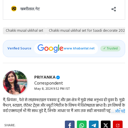
Chakki musal ukkhal set
Chakki musal ukkhal set for Saadi decorate 2024
Verified Source
www.khabarilal.net
✓ Trusted
PRIYANKA
Correspondent
May 8, 2024 9:52 PM IST
मैं, प्रियंका , पेशे से लाइफस्‍टाइल पत्रकार हूं और इस क्षेत्र में मुझे लंबा अनुभव हो चुका है। मुझे
फैशन, स्‍टाइल, लेटेस्‍ट ट्रेंड्स और ब्‍यूटी रेमेडीज के विषय में विशेषज्ञता प्राप्‍त है। इन विषयों के
कई एक्‍सपर्ट्स भी मेरे साथ जुड़े हैं, जिनके आधार पर मैं आप तक सही जानकारी पहुंचा पाती हूं।
… और पढ़ें
मैं आपको इन विषयों से जुड़ी तरो ताजा खबरें और यूटिलिटी टिप्‍स khabarilal.in में बताउंगी।
मेरी बताई टिप्‍स आपको हरपल अप-टू-डेट रहने और अपकी लाइफस्‍टाइल को स्‍टाइलिश बनाने
SHARE.
में मदद करेंगी।