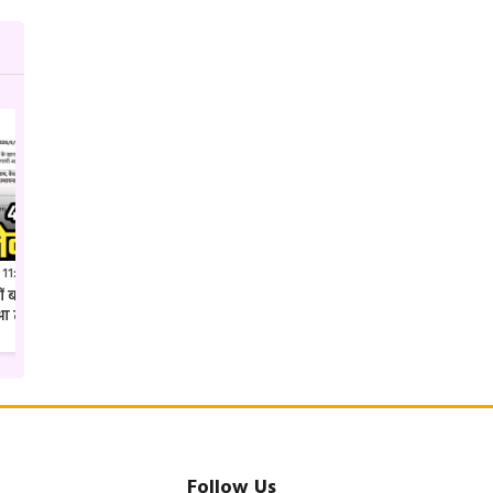
 11:41 PM IST
Jul 27, 2026 7:52 PM IST
क्यों बदल दिया गया कलेक्टर शहडोल
अवैध पैकारी पर एसपी उमरिया का ताबड़तोड़
ुआ तबादला
एक्शन देशी अंग्रेजी शराब की खेप जप्त
Follow Us