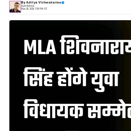
By
Aditya Vishwakarma
Sub Editor
Mar 28, 2026 7:09 PM IST