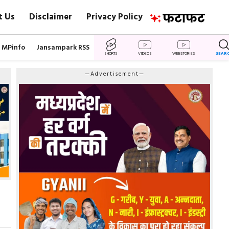
t Us
Disclaimer
Privacy Policy
MPinfo
Jansampark RSS
SHORTS
VIDEOS
WEBSTORIES
SEAR
—Advertisement—