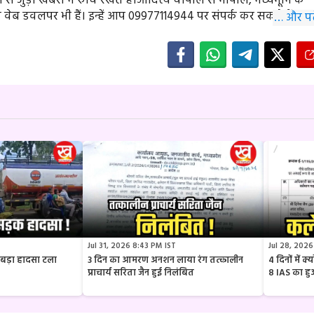
े जुड़ी खबरों में रुचि रखते हैं।आदित्य चौपाल से भोपाल, मध्यभूमि के
े वेब डवलपर भी हैं। इन्हें आप 09977114944 पर संपर्क कर सकते हैं।
… और पढ़
Jul 31, 2026 8:43 PM IST
Jul 28, 2026
ार बड़ा हादसा टला
3 दिन का आमरण अनशन लाया रंग तत्कालीन
4 दिनों में 
प्राचार्य सरिता जैन हुई निलंबित
8 IAS का ह