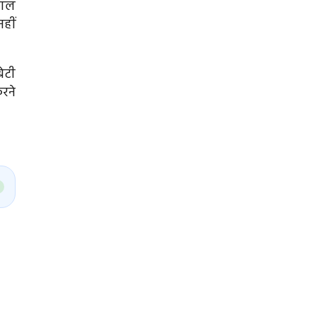
राल
हीं
ेटी
रने