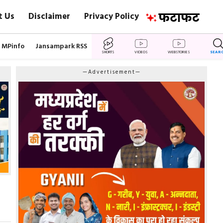
t Us
Disclaimer
Privacy Policy
MPinfo
Jansampark RSS
SHORTS
VIDEOS
WEBSTORIES
SEAR
—Advertisement—