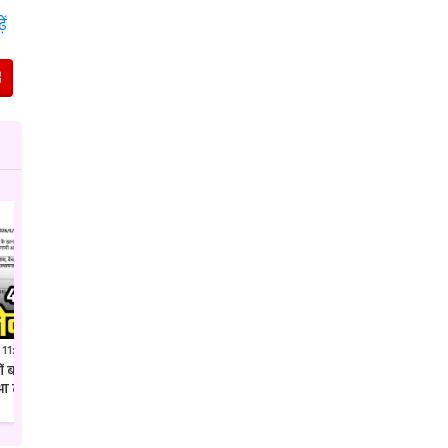
ें
 11:41 PM IST
Jul 27, 2026 7:52 PM IST
क्यों बदल दिया गया कलेक्टर शहडोल
अवैध पैकारी पर एसपी उमरिया का ताबड़तोड़
ुआ तबादला
एक्शन देशी अंग्रेजी शराब की खेप जप्त