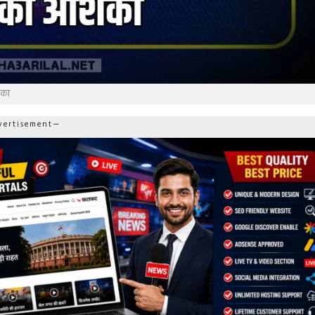
ंका
ertisement—