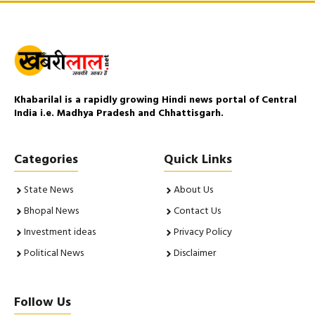
Khabarilal is a rapidly growing Hindi news portal of Central
India i.e. Madhya Pradesh and Chhattisgarh.
Categories
Quick Links
State News
About Us
Bhopal News
Contact Us
Investment ideas
Privacy Policy
Political News
Disclaimer
Follow Us