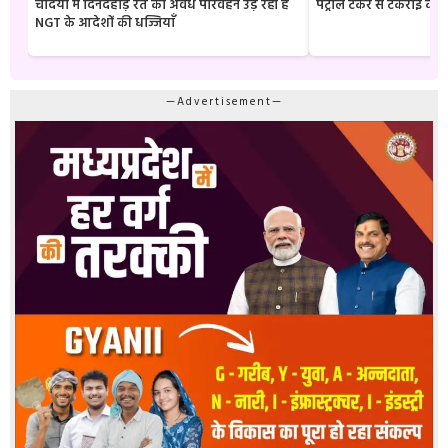
चंदिया में दिनदहाड़े रेत का अवैध परिवहन उड़ रही है
पेट्रोल टैंकर से टकराई क
NGT के आदेशों की धज्जियाँ
—Advertisement—