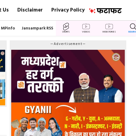
t Us
Disclaimer
Privacy Policy
MPinfo
Jansampark RSS
SHORTS
VIDEOS
WEBSTORIES
SEAR
—Advertisement—