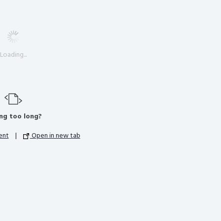
Loading...
ng too long?
ent
|
Open in new tab