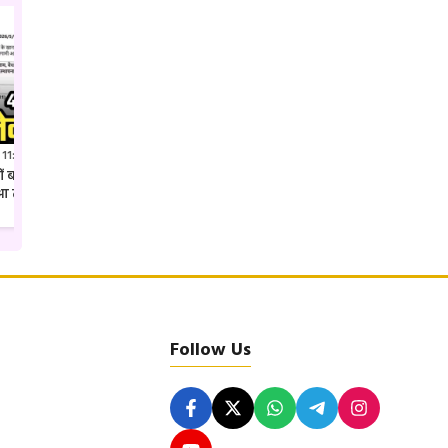
 11:41 PM IST
Jul 27, 2026 7:52 PM IST
क्यों बदल दिया गया कलेक्टर शहडोल
अवैध पैकारी पर एसपी उमरिया का ताबड़तोड़
ुआ तबादला
एक्शन देशी अंग्रेजी शराब की खेप जप्त
Follow Us