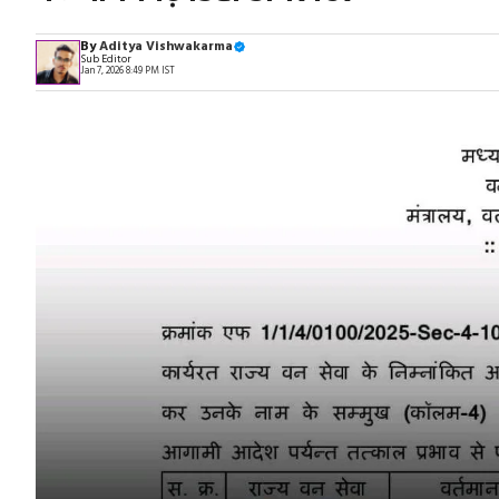
By
Aditya Vishwakarma
Sub Editor
Jan 7, 2026 8:49 PM IST