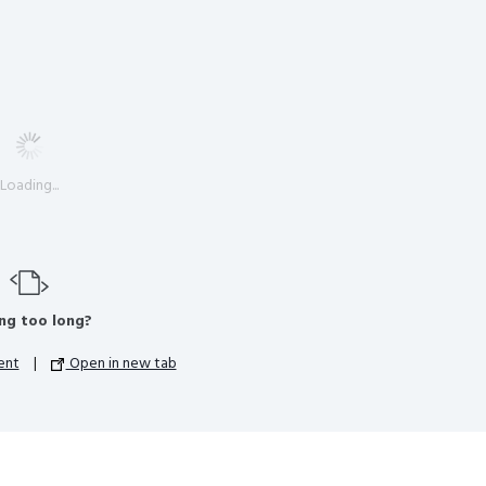
Loading...
ng too long?
ent
|
Open in new tab