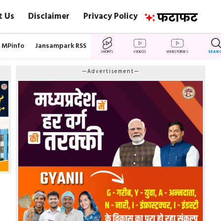
t Us
Disclaimer
Privacy Policy
MPinfo
Jansampark RSS
SHORTS
VIDEOS
WEBSTORIES
SEAR
—Advertisement—