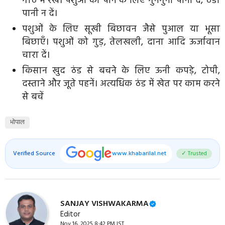
गोठ में रखें। पशुओं को पीने के लिए गुनगुना पानी दें, ठंडा
पानी न दें।
पशुओं के लिए सूखी बिछावन जैसे पुआल या भूसा
बिछाएँ। पशुओं को गुड़, तेलखली, दाना आदि ऊर्जावान
चारा दें।
किसान खुद ठंड से बचने के लिए ऊनी कपड़े, टोपी,
दस्ताने और जूते पहनें। अत्यधिक ठंड में खेत पर काम करने
से बचें
भोपाल
Verified Source
www.khabarilal.net
✓ Trusted
SANJAY VISHWAKARMA
Editor
Nov 16, 2025 8:42 PM IST