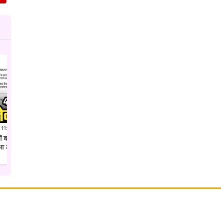
 11:41 PM IST
Jul 27, 2026 7:52 PM IST
क्यों बदल दिया गया कलेक्टर शहडोल
अवैध पैकारी पर एसपी उमरिया का ताबड़तोड़
ुआ तबादला
एक्शन देशी अंग्रेजी शराब की खेप जप्त