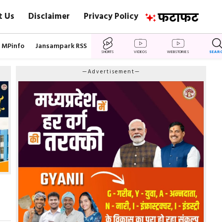
t Us
Disclaimer
Privacy Policy
MPinfo
Jansampark RSS
SHORTS
VIDEOS
WEBSTORIES
SEAR
—Advertisement—