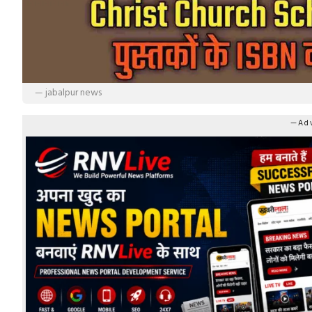
— jabalpur news
—Adv