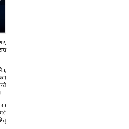
गर,
राध
.),
रूम
रते
।
 उप
 मंे
ेतु