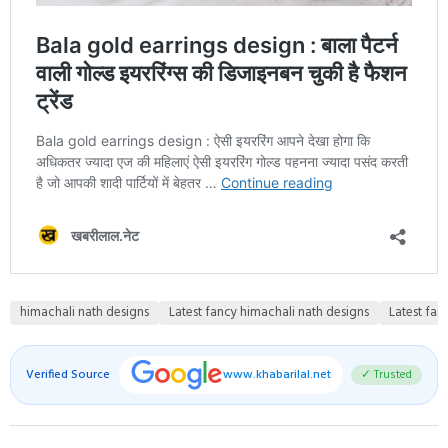
himachali nath designs
Latest fancy himachali nath designs
Latest fan
Verified Source
www.khabarilal.net
✓ Trusted