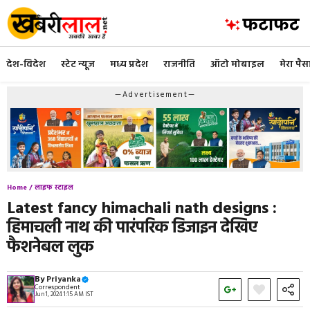
Skip
to
content
देश-विदेश
स्टेट न्यूज
मध्य प्रदेश
राजनीति
ऑटो मोबाइल
मेरा पैस
—Advertisement—
Home /
लाइफ स्टाइल
Latest fancy himachali nath designs :
हिमाचली नाथ की पारंपरिक डिजाइन देखिए
फैशनेबल लुक
By
Priyanka
Correspondent
Jun 1, 2024 1:15 AM IST