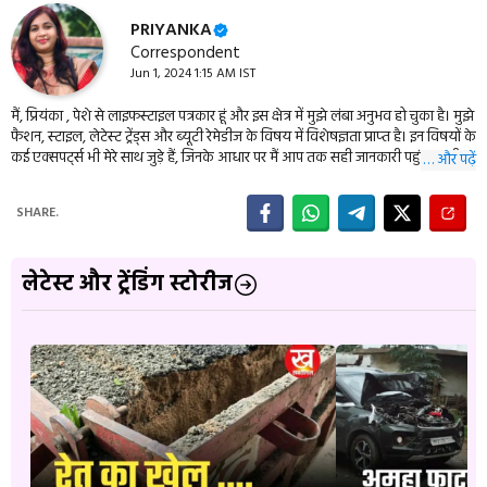
PRIYANKA
Correspondent
Jun 1, 2024 1:15 AM IST
मैं, प्रियंका , पेशे से लाइफस्‍टाइल पत्रकार हूं और इस क्षेत्र में मुझे लंबा अनुभव हो चुका है। मुझे
फैशन, स्‍टाइल, लेटेस्‍ट ट्रेंड्स और ब्‍यूटी रेमेडीज के विषय में विशेषज्ञता प्राप्‍त है। इन विषयों के
कई एक्‍सपर्ट्स भी मेरे साथ जुड़े हैं, जिनके आधार पर मैं आप तक सही जानकारी पहुंचा पाती हूं।
… और पढ़ें
मैं आपको इन विषयों से जुड़ी तरो ताजा खबरें और यूटिलिटी टिप्‍स khabarilal.in में बताउंगी।
मेरी बताई टिप्‍स आपको हरपल अप-टू-डेट रहने और अपकी लाइफस्‍टाइल को स्‍टाइलिश बनाने
SHARE.
में मदद करेंगी।
लेटेस्ट और ट्रेंडिंग स्टोरीज