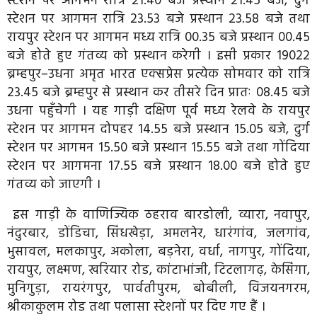
स्टेशन पर आगमन रात्रि 21.40 बजे प्रस्थान 21.45 बजे, दुर्ग
स्टेशन पर आगमन रात्रि 23.53 बजे प्रस्थान 23.58 बजे तथा
रायपुर स्टेशन पर आगमन मध्य रात्रि 00.35 बजे प्रस्थान 00.45
बजे होते हुए गंतव्य को प्रस्थान करेगी । इसी प्रकार 19022
ब्रम्हपुर–उधना अमृत भारत एक्सप्रेस प्रत्येक सोमवार को रात्रि
23.45 बजे ब्रम्हपुर से प्रस्थान कर तीसरे दिन प्रातः 08.45 बजे
उधना पहुँचेगी । यह गाड़ी दक्षिण पूर्व मध्य रेलवे के रायपुर
स्टेशन पर आगमन दोपहर 14.55 बजे प्रस्थान 15.05 बजे, दुर्ग
स्टेशन पर आगमन 15.50 बजे प्रस्थान 15.55 बजे तथा गोंदिया
स्टेशन पर आगमना 17.55 बजे प्रस्थान 18.00 बजे होते हुए
गंतव्य को जाएगी ।
इस गाड़ी के वाणिज्यिक ठहराव बारडोली, व्यारा, नवापुर,
नंदुरबार, डोंडिचा, सिंधखेड़ा, अमलनेर, धारंगांव, जलगांव,
भुसावल, मलकापुर, अकोला, बड़नेरा, वर्धा, नागपुर, गोंदिया,
रायपुर, लक्ष्मण, खरियार रोड, कांटाभांजी, टिटलागढ़, केसिंगा,
मुनिगुड़ा, रायरंगपुर, पार्वतीपुरम, बोबीली, विजयनगरम,
श्रीकाकुलम रोड तथा पलासा स्टेशनों पर दिए गए हैं ।