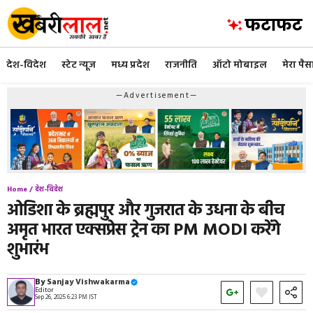
Skip
to
content
देश-विदेश
स्टेट न्यूज
मध्य प्रदेश
राजनीति
ऑटो मोबाइल
मेरा पैस
—Advertisement—
Home /
देश-विदेश
ओडिशा के ब्रह्मपुर और गुजरात के उधना के बीच
अमृत भारत एक्सप्रेस ट्रेन का PM MODI करेंगे
शुभारंभ
By
Sanjay Vishwakarma
Editor
Sep 26, 2025 6:23 PM IST