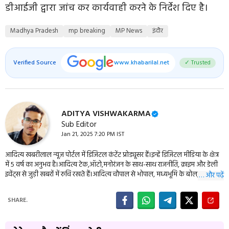
डीआईजी द्वारा जांच कर कार्यवाही करने के निर्देश दिए है।
Madhya Pradesh
mp breaking
MP News
इंदौर
Verified Source
www.khabarilal.net
✓ Trusted
ADITYA VISHWAKARMA
Sub Editor
Jan 21, 2025 7:20 PM IST
आदित्य खबरीलाल न्यूज़ पोर्टल में डिजिटल कंटेंट प्रोड्यूसर हैं।इन्हें डिजिटल मीडिया के क्षेत्र
में 5 वर्ष का अनुभव है।आदित्य टेक,ऑटो,मनोरंजन के साथ-साथ राजनीति, क्राइम और डेली
इवेंट्स से जुड़ी खबरों में रुचि रखते हैं।आदित्य चौपाल से भोपाल, मध्यभूमि के बोल,
… और पढ़ें
एमपीब्रेकिंग, बुंदेली दर्शन सहित कई बड़ी न्यूज़ वेबसाइट के वेब डवलपर भी हैं। इन्हें आप
09977114944 पर संपर्क कर सकते हैं।
SHARE.