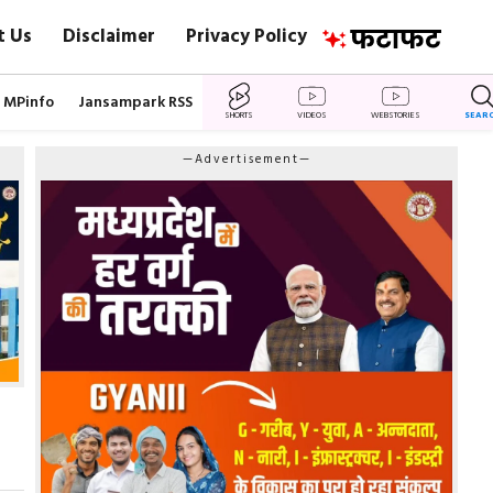
t Us
Disclaimer
Privacy Policy
MPinfo
Jansampark RSS
SHORTS
VIDEOS
WEBSTORIES
SEAR
—Advertisement—