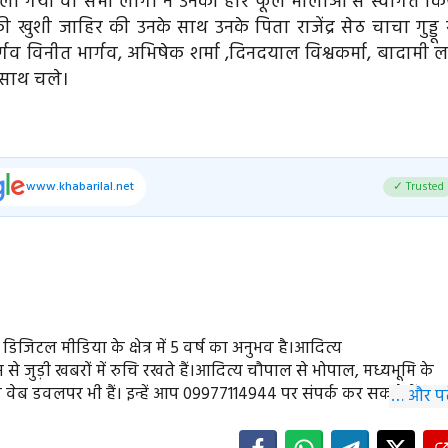
स निकाला गया वा सभी लोगो ने उनका हार फूल मालाओं से स्वागत कि
खुशी जाहिर की उनके साथ उनके पिता राजेंद्र सेठ चाचा गुड्डू 
र्गव विनीत भार्गव, अभिषेक शर्मा ,दिनदयाल विश्वकर्मा, बादामी 
 साथ चले।
www.khabarilal.net
✓ Trusted
ें डिजिटल मीडिया के क्षेत्र में 5 वर्ष का अनुभव है।आदित्य
े जुड़ी खबरों में रुचि रखते हैं।आदित्य चौपाल से भोपाल, मध्यभूमि के
े वेब डवलपर भी हैं। इन्हें आप 09977114944 पर संपर्क कर सकते हैं।
… और पढ़