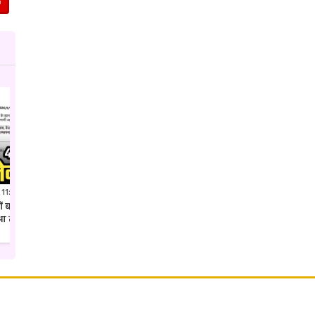
 11:41 PM IST
Jul 27, 2026 7:52 PM IST
क्यों बदल दिया गया कलेक्टर शहडोल
अवैध पैकारी पर एसपी उमरिया का ताबड़तोड़
ुआ तबादला
एक्शन देशी अंग्रेजी शराब की खेप जप्त