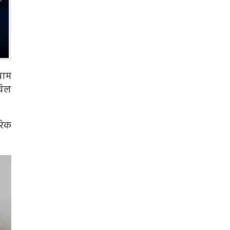
राम
विल
रिक