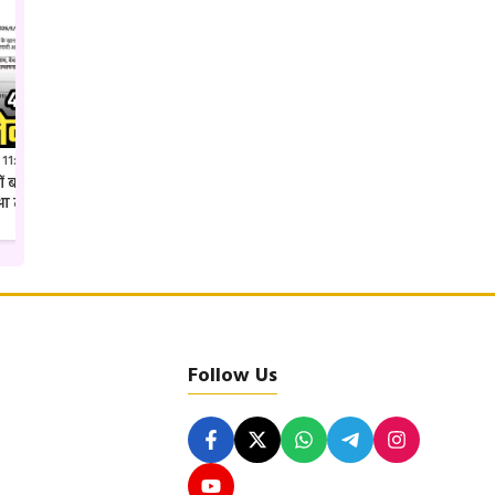
 11:41 PM IST
Jul 27, 2026 7:52 PM IST
क्यों बदल दिया गया कलेक्टर शहडोल
अवैध पैकारी पर एसपी उमरिया का ताबड़तोड़
ुआ तबादला
एक्शन देशी अंग्रेजी शराब की खेप जप्त
Follow Us