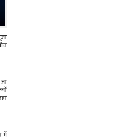
पूजा
 मौत
ा जा
चों
हां
 में