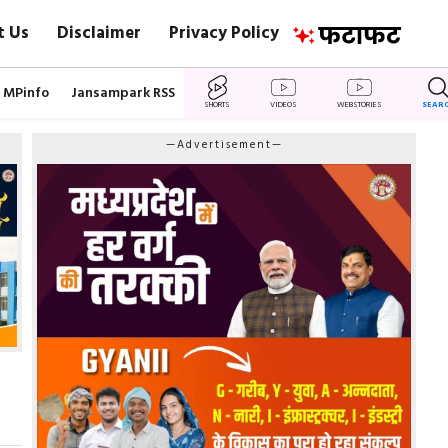
t Us
Disclaimer
Privacy Policy
MPinfo
Jansampark RSS
SHORTS
VIDEOS
WEBSTORIES
SEAR
—Advertisement—